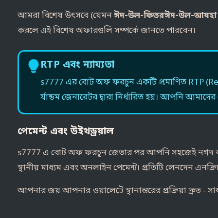
আমরা বিশেষ উৎসবে (যেমন
ঈদ-উল-ফিতর
ঈদ-উল-আযহা
করলে এই বিশেষ অফারগুলি সম্পর্কে জানতে পারবেন।
RTP এবং ন্যায্যতা
s7777 এর বোট অফ ফরচুন একটি প্রমাণিত RTP (Return t
র্যান্ডম জেনারেটর দ্বারা নির্ধারিত হয়। আপনি আমা
পেমেন্ট এবং উইথড্রয়াল
s7777 এ বোট অফ ফরচুন জেতার পর আপনি সহজেই নগদ করতে পার
স্থানীয় মাধ্যম এবং অনলাইন পেমেন্ট। প্রতিটি লেনদেন এনক্রি
আপনার জয় আপনার ওয়ালেটে স্থানান্তরের প্রক্রিয়া দ্রুত -