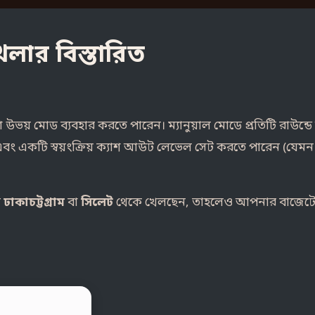
ার বিস্তারিত
উভয় মোড ব্যবহার করতে পারেন। ম্যানুয়াল মোডে প্রতিটি রাউন্ডে
কটি স্বয়ংক্রিয় ক্যাশ আউট লেভেল সেট করতে পারেন (যেমন ২
ি
ঢাকা
চট্টগ্রাম
বা
সিলেট
থেকে খেলছেন, তাহলেও আপনার বাজেটে খ