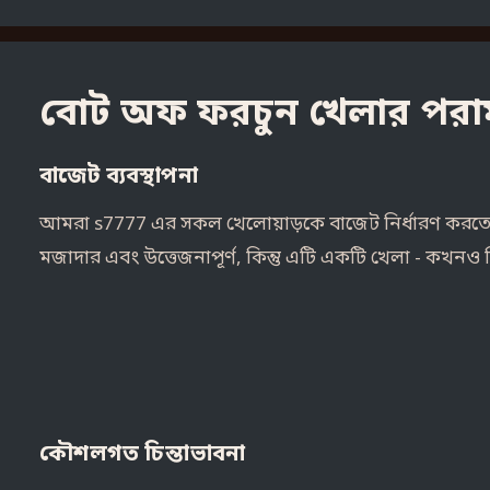
বোট অফ ফরচুন খেলার পরাম
বাজেট ব্যবস্থাপনা
আমরা s7777 এর সকল খেলোয়াড়কে বাজেট নির্ধারণ করতে পর
মজাদার এবং উত্তেজনাপূর্ণ, কিন্তু এটি একটি খেলা - কখনও ন
কৌশলগত চিন্তাভাবনা