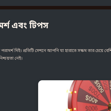
র্শ এবং টিপস
ামর্শ দিই। প্রতিটি সেশনে আপনি যা হারাতে সক্ষম তার চেয়ে ব
িশ্চয়তা নেই।