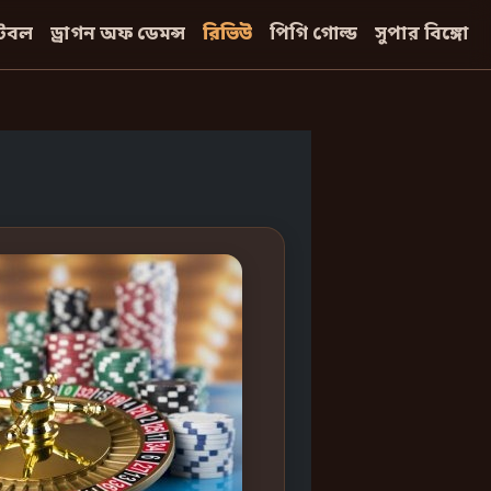
েটবল
ড্রাগন অফ ডেমন্স
রিভিউ
পিগি গোল্ড
সুপার বিঙ্গো