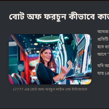
বোট অফ ফরচুন কীভাবে কা
আমরা s
প্রতিট
হতে থা
আগে "
যদি আপ
যায় (
s7777 এর বোট অফ ফরচুন লাইভ গেম ইন্টারফেস