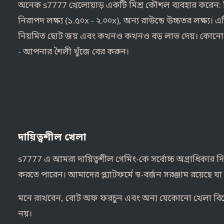
অনেক s7777 খেলোয়াড় একটি মিশ্র কৌশল ব্যবহার করেন: ক
নিরাপদ লক্ষ্য (১.৫০x - ২.০০x), অন্য রাউন্ডে উচ্চতর লক্ষ্য
নিয়মিত ছোট জয় এবং কখনও কখনও বড় লাভ দেয়। কোনো সা
- আপনার শৈলী খুঁজে বের করুন।
দায়িত্বশীল খেলা
s7777 এ আমরা দায়িত্বশীল গেমিং-কে সর্বোচ্চ অগ্রাধিকার দ
করতে পারেন। আমাদের প্ল্যাটফর্মে স্ব-বর্জন সরঞ্জাম রয়েছে 
মনে রাখবেন, বোট অফ ফরচুন এবং অন্য যেকোনো খেলা বিনোদনে
নয়।